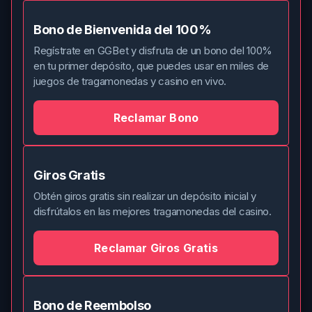
Bono de Bienvenida del 100%
Regístrate en GGBet y disfruta de un bono del 100%
en tu primer depósito, que puedes usar en miles de
juegos de tragamonedas y casino en vivo.
Reclamar Bono
Giros Gratis
Obtén giros gratis sin realizar un depósito inicial y
disfrútalos en las mejores tragamonedas del casino.
Reclamar Giros Gratis
Bono de Reembolso