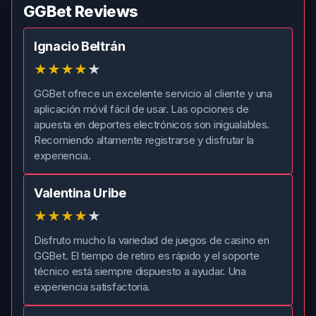
GGBet Reviews
Ignacio Beltrán
★
★
★
★
★
GGBet ofrece un excelente servicio al cliente y una
aplicación móvil fácil de usar. Las opciones de
apuesta en deportes electrónicos son inigualables.
Recomiendo altamente registrarse y disfrutar la
experiencia.
Valentina Uribe
★
★
★
★
★
Disfruto mucho la variedad de juegos de casino en
GGBet. El tiempo de retiro es rápido y el soporte
técnico está siempre dispuesto a ayudar. Una
experiencia satisfactoria.