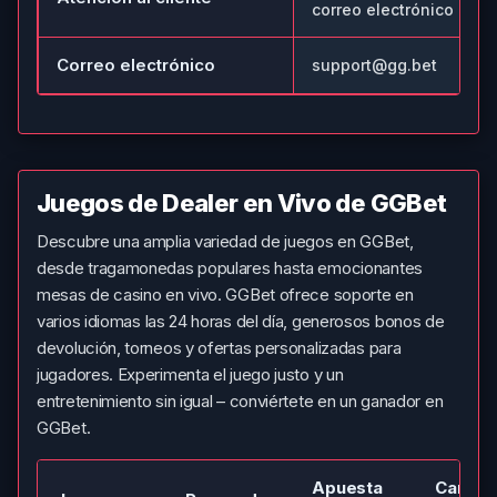
correo electrónico
Correo electrónico
support@gg.bet
Juegos de Dealer en Vivo de GGBet
Descubre una amplia variedad de juegos en GGBet,
desde tragamonedas populares hasta emocionantes
mesas de casino en vivo. GGBet ofrece soporte en
varios idiomas las 24 horas del día, generosos bonos de
devolución, torneos y ofertas personalizadas para
jugadores. Experimenta el juego justo y un
entretenimiento sin igual – conviértete en un ganador en
GGBet.
Apuesta
Caracte