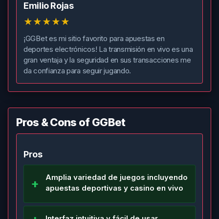
Emilio Rojas
★
★
★
★
★
¡GGBet es mi sitio favorito para apuestas en
deportes electrónicos! La transmisión en vivo es una
gran ventaja y la seguridad en sus transacciones me
da confianza para seguir jugando.
Pros & Cons of GGBet
Pros
Amplia variedad de juegos incluyendo
apuestas deportivas y casino en vivo
Interfaz intuitiva y fácil de usar