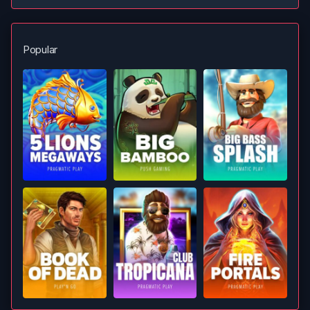
Popular