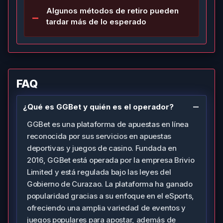
Algunos métodos de retiro pueden
tardar más de lo esperado
FAQ
¿Qué es GGBet y quién es el operador?
GGBet es una plataforma de apuestas en línea
reconocida por sus servicios en apuestas
deportivas y juegos de casino. Fundada en
2016, GGBet está operada por la empresa Brivio
Limited y está regulada bajo las leyes del
Gobierno de Curazao. La plataforma ha ganado
popularidad gracias a su enfoque en el eSports,
ofreciendo una amplia variedad de eventos y
juegos populares para apostar, además de