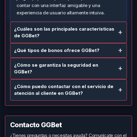
contar con una interfaz amigable y una
experiencia de usuario altamente intuiva.
¿Cuáles son las principales características
de GGBet?
¿Qué tipos de bonos ofrece GGBet?
¿Cómo se garantiza la seguridad en
GGBet?
¿Cómo puedo contactar con el servicio de
atención al cliente en GGBet?
Contacto GGBet
¿Tienes preguntas o necesitas ayuda? Comunícate con el