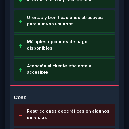
Ofertas y bonificaciones atractivas
para nuevos usuarios
Múltiples opciones de pago
disponibles
Atención al cliente eficiente y
accesible
Cons
Restricciones geográficas en algunos
servicios