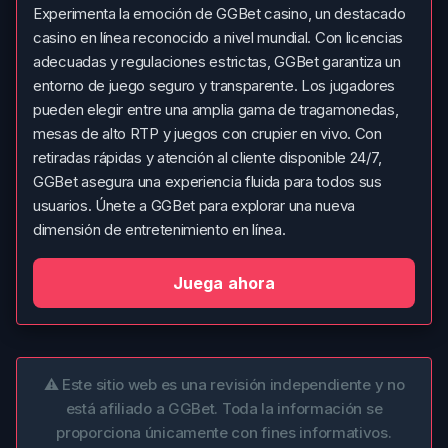
Experimenta la emoción de GGBet casino, un destacado
casino en línea reconocido a nivel mundial. Con licencias
adecuadas y regulaciones estrictas, GGBet garantiza un
entorno de juego seguro y transparente. Los jugadores
pueden elegir entre una amplia gama de tragamonedas,
mesas de alto RTP y juegos con crupier en vivo. Con
retiradas rápidas y atención al cliente disponible 24/7,
GGBet asegura una experiencia fluida para todos sus
usuarios. Únete a GGBet para explorar una nueva
dimensión de entretenimiento en línea.
Juega ahora
⚠ Este sitio web es una revisión independiente y no
está afiliado a GGBet. Toda la información se
proporciona únicamente con fines informativos.