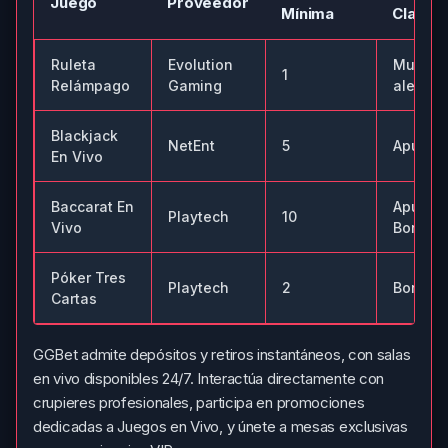
Juego
Proveedor
Mínima
Clave
Ruleta
Evolution
Multipl
1
Relámpago
Gaming
aleator
Blackjack
NetEnt
5
Apuesta
En Vivo
Baccarat En
Apuest
Playtech
10
Vivo
Bonus
Póker Tres
Playtech
2
Bonos d
Cartas
GGBet admite depósitos y retiros instantáneos, con salas
en vivo disponibles 24/7. Interactúa directamente con
crupieres profesionales, participa en promociones
dedicadas a Juegos en Vivo, y únete a mesas exclusivas